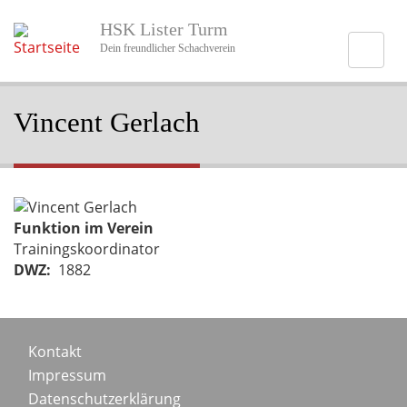
Direkt
HSK Lister Turm
zum
Inhalt
Dein freundlicher Schachverein
Vincent Gerlach
Portraitbild
Funktion im Verein
Trainingskoordinator
DWZ
1882
Footer
Kontakt
Impressum
menu
Datenschutzerklärung