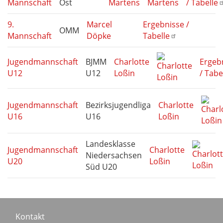
Mannschaft
Ost
Martens
/ Tabelle
9.
Marcel
Ergebnisse /
OMM
Mannschaft
Döpke
Tabelle
Jugendmannschaft
BJMM
Charlotte
Ergeb
U12
U12
Loßin
/ Tabe
Jugendmannschaft
Bezirksjugendliga
Charlotte
U16
U16
Loßin
Landesklasse
Jugendmannschaft
Charlotte
Niedersachsen
U20
Loßin
Süd U20
Footer
Kontakt