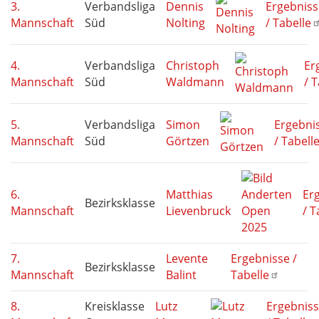
3.
Verbandsliga
Dennis
Ergebniss
Mannschaft
Süd
Nolting
/ Tabelle
4.
Verbandsliga
Christoph
Er
Mannschaft
Süd
Waldmann
/ 
5.
Verbandsliga
Simon
Ergebni
Mannschaft
Süd
Görtzen
/ Tabell
6.
Matthias
Er
Bezirksklasse
Mannschaft
Lievenbruck
/ T
7.
Levente
Ergebnisse /
Bezirksklasse
Mannschaft
Balint
Tabelle
8.
Kreisklasse
Lutz
Ergebnis