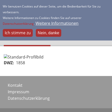
Direkt
Wir benutzen Cookies auf dieser Seite, um die Bedienbarkeit für Sie zu
HSK Lister Turm
zum
verbessern.
Inhalt
Dein freundlicher Schachverein
Weitere Informationen zu Cookies finden Sie auf unserer
Weitere Informationen
Datenschutzerklärung
.
Philip Günther
Ich stimme zu
Nein, danke
Portraitbild
DWZ
1858
Footer
Kontakt
Impressum
menu
Datenschutzerklärung