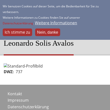
Direkt
Wir benutzen Cookies auf dieser Seite, um die Bedienbarkeit für Sie zu
zum
verbessern.
HSK Lister Turm
Inhalt
Weitere Informationen zu Cookies finden Sie auf unserer
Dein freundlicher Schachverein
Weitere Informationen
Datenschutzerklärung
.
Ich stimme zu
Nein, danke
Leonardo Solis Avalos
Portraitbild
DWZ
737
Footer
Kontakt
Impressum
menu
Datenschutzerklärung