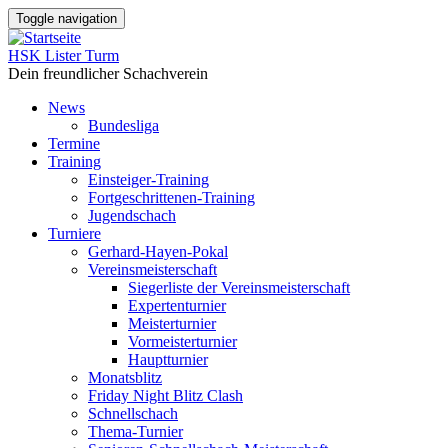
Direkt
Toggle navigation
zum
Inhalt
HSK Lister Turm
Dein freundlicher Schachverein
News
Bundesliga
Main
Termine
navigation
Training
Einsteiger-Training
Fortgeschrittenen-Training
Jugendschach
Turniere
Gerhard-Hayen-Pokal
Vereinsmeisterschaft
Siegerliste der Vereinsmeisterschaft
Expertenturnier
Meisterturnier
Vormeisterturnier
Hauptturnier
Monatsblitz
Friday Night Blitz Clash
Schnellschach
Thema-Turnier