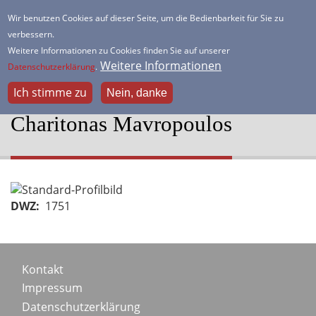
Direkt
Wir benutzen Cookies auf dieser Seite, um die Bedienbarkeit für Sie zu
zum
verbessern.
HSK Lister Turm
Inhalt
Weitere Informationen zu Cookies finden Sie auf unserer
Dein freundlicher Schachverein
Weitere Informationen
Datenschutzerklärung
.
Ich stimme zu
Nein, danke
Charitonas Mavropoulos
Portraitbild
DWZ
1751
Footer
Kontakt
Impressum
menu
Datenschutzerklärung