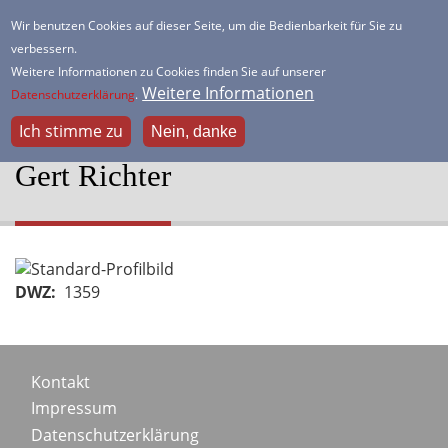
Direkt
Wir benutzen Cookies auf dieser Seite, um die Bedienbarkeit für Sie zu
zum
verbessern.
HSK Lister Turm
Inhalt
Weitere Informationen zu Cookies finden Sie auf unserer
Dein freundlicher Schachverein
Weitere Informationen
Datenschutzerklärung
.
Ich stimme zu
Nein, danke
Gert Richter
Portraitbild
DWZ
1359
Footer
Kontakt
Impressum
menu
Datenschutzerklärung