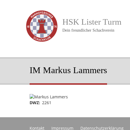
Direkt
zum
Inhalt
HSK Lister Turm
Dein freundlicher Schachverein
IM Markus Lammers
Portraitbild
DWZ
2261
Footer
Kontakt
Impressum
Datenschutzerklärung