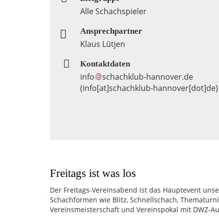
Alle Schachspieler
Ansprechpartner
Klaus Lütjen
Kontaktdaten
info
schachklub-hannover
.
de
(info[at]schachklub-hannover[dot]de)
Freitags ist was los
Galerie
oder
Der Freitags-Vereinsabend ist das Hauptevent unse
Infobox
Schachformen wie Blitz, Schnellschach, Thematurnie
Vereinsmeisterschaft und Vereinspokal mit DWZ-A