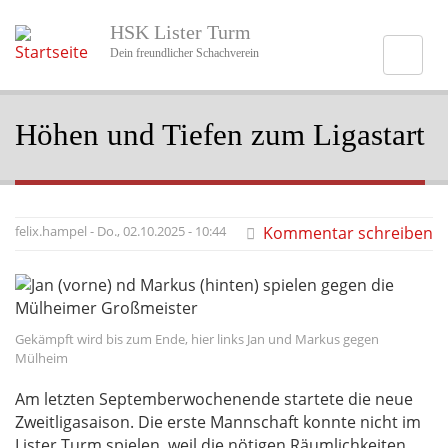
Direkt
HSK Lister Turm
zum
Inhalt
Dein freundlicher Schachverein
Höhen und Tiefen zum Ligastart
felix.hampel
-
Do., 02.10.2025 - 10:44
Kommentar schreiben
Bildunterschrift
Gekämpft wird bis zum Ende, hier links Jan und Markus gegen
Hauptbild
Mülheim
Am letzten Septemberwochenende startete die neue
Zweitligasaison. Die erste Mannschaft konnte nicht im
Lister Turm spielen, weil die nötigen Räumlichkeiten