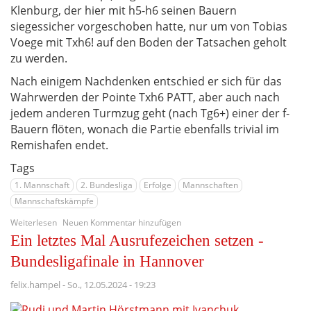
Klenburg, der hier mit h5-h6 seinen Bauern
siegessicher vorgeschoben hatte, nur um von Tobias
Voege mit Txh6! auf den Boden der Tatsachen geholt
zu werden.
Nach einigem Nachdenken entschied er sich für das
Wahrwerden der Pointe Txh6 PATT, aber auch nach
jedem anderen Turmzug geht (nach Tg6+) einer der f-
Bauern flöten, wonach die Partie ebenfalls trivial im
Remishafen endet.
Tags
1. Mannschaft
2. Bundesliga
Erfolge
Mannschaften
Mannschaftskämpfe
über
Weiterlesen
Neuen Kommentar hinzufügen
Bis
Ein letztes Mal Ausrufezeichen setzen -
zum
letzten
Bundesligafinale in Hannover
Zug
-
felix.hampel
-
So., 12.05.2024 - 19:23
ein
hart