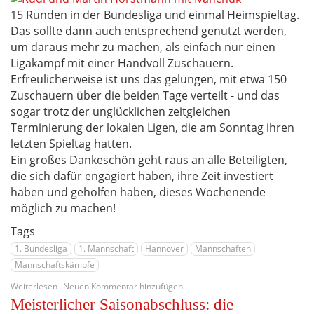
erkämpftes
15 Runden in der Bundesliga und einmal Heimspieltag.
4-
Das sollte dann auch entsprechend genutzt werden,
4
um daraus mehr zu machen, als einfach nur einen
in
Liga
Ligakampf mit einer Handvoll Zuschauern.
2
Erfreulicherweise ist uns das gelungen, mit etwa 150
Zuschauern über die beiden Tage verteilt - und das
sogar trotz der unglücklichen zeitgleichen
Terminierung der lokalen Ligen, die am Sonntag ihren
letzten Spieltag hatten.
Ein großes Dankeschön geht raus an alle Beteiligten,
die sich dafür engagiert haben, ihre Zeit investiert
haben und geholfen haben, dieses Wochenende
möglich zu machen!
Tags
1. Bundesliga
1. Mannschaft
Hannover
Mannschaften
Mannschaftskämpfe
über
Weiterlesen
Neuen Kommentar hinzufügen
Ein
Meisterlicher Saisonabschluss: die
letztes