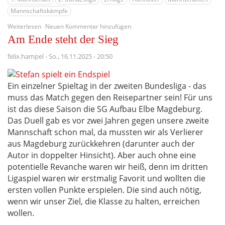
Mannschaftskämpfe
über
Weiterlesen
Neuen Kommentar hinzufügen
(Un)professionell
Am Ende steht der Sieg
zum
Sieg
felix.hampel
-
So., 16.11.2025 - 20:50
Ein einzelner Spieltag in der zweiten Bundesliga - das
muss das Match gegen den Reisepartner sein! Für uns
ist das diese Saison die SG Aufbau Elbe Magdeburg.
Das Duell gab es vor zwei Jahren gegen unsere zweite
Mannschaft schon mal, da mussten wir als Verlierer
aus Magdeburg zurückkehren (darunter auch der
Autor in doppelter Hinsicht). Aber auch ohne eine
potentielle Revanche waren wir heiß, denn im dritten
Ligaspiel waren wir erstmalig Favorit und wollten die
ersten vollen Punkte erspielen. Die sind auch nötig,
wenn wir unser Ziel, die Klasse zu halten, erreichen
wollen.