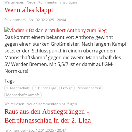
über
Weiterlesen
Neuen Kommentar hinzufügen
Höhen
Wenn alles klappt
und
Tiefen
felix.hampel
-
So., 02.02.2025 - 20:04
zum
Ligastart
Das kommt einem bekannt vor: Anthony gewinnt
gegen einen starken Großmeister. Nach langem Kampf
setzt er den Schlusspunkt in einem überragenden
Mannschaftskampf gegen die zweite Mannschaft des
SV Werder Bremen. Mit 5,5/7 ist er damit auf GM-
Normkurs!
Tags
1. Mannschaft
2. Bundesliga
Erfolge
Mannschaften
Mannschaftskämpfe
über
Weiterlesen
Neuen Kommentar hinzufügen
Wenn
Raus aus den Abstiegsrängen -
alles
klappt
Befreiungsschlag in der 2. Liga
felix.hampel
-
So., 12.01.2025 - 20:47