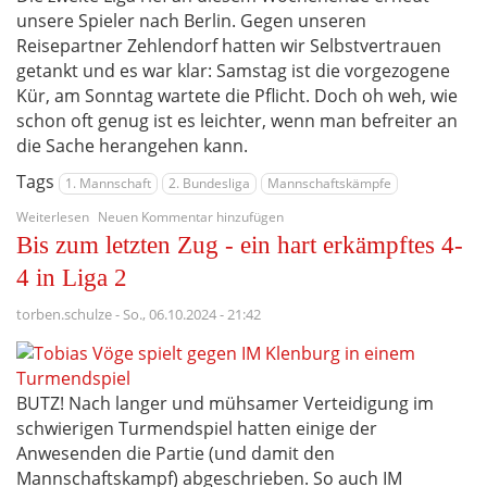
unsere Spieler nach Berlin. Gegen unseren
der
2.
Reisepartner Zehlendorf hatten wir Selbstvertrauen
Liga
getankt und es war klar: Samstag ist die vorgezogene
Kür, am Sonntag wartete die Pflicht. Doch oh weh, wie
schon oft genug ist es leichter, wenn man befreiter an
die Sache herangehen kann.
Tags
1. Mannschaft
2. Bundesliga
Mannschaftskämpfe
über
Weiterlesen
Neuen Kommentar hinzufügen
Schwarzes
Bis zum letzten Zug - ein hart erkämpftes 4-
Wochenende
in
4 in Liga 2
der
zweiten
torben.schulze
-
So., 06.10.2024 - 21:42
Liga
BUTZ! Nach langer und mühsamer Verteidigung im
schwierigen Turmendspiel hatten einige der
Anwesenden die Partie (und damit den
Mannschaftskampf) abgeschrieben. So auch IM