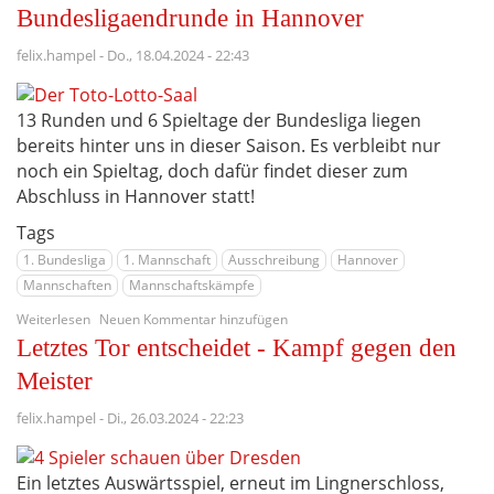
Mal
Bundesligaendrunde in Hannover
Ausrufezeichen
setzen
felix.hampel
-
Do., 18.04.2024 - 22:43
-
Bundesligafinale
in
13 Runden und 6 Spieltage der Bundesliga liegen
Hannover
bereits hinter uns in dieser Saison. Es verbleibt nur
noch ein Spieltag, doch dafür findet dieser zum
Abschluss in Hannover statt!
Tags
1. Bundesliga
1. Mannschaft
Ausschreibung
Hannover
Mannschaften
Mannschaftskämpfe
über
Weiterlesen
Neuen Kommentar hinzufügen
Meisterlicher
Letztes Tor entscheidet - Kampf gegen den
Saisonabschluss:
die
Meister
Bundesligaendrunde
in
felix.hampel
-
Di., 26.03.2024 - 22:23
Hannover
Ein letztes Auswärtsspiel, erneut im Lingnerschloss,