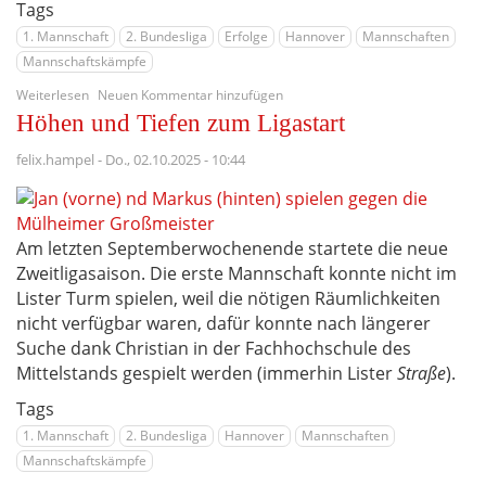
Tags
1. Mannschaft
2. Bundesliga
Erfolge
Hannover
Mannschaften
Mannschaftskämpfe
über
Weiterlesen
Neuen Kommentar hinzufügen
Am
Höhen und Tiefen zum Ligastart
Ende
steht
felix.hampel
-
Do., 02.10.2025 - 10:44
der
Sieg
Am letzten Septemberwochenende startete die neue
Zweitligasaison. Die erste Mannschaft konnte nicht im
Lister Turm spielen, weil die nötigen Räumlichkeiten
nicht verfügbar waren, dafür konnte nach längerer
Suche dank Christian in der Fachhochschule des
Mittelstands gespielt werden (immerhin Lister
Straße
).
Tags
1. Mannschaft
2. Bundesliga
Hannover
Mannschaften
Mannschaftskämpfe