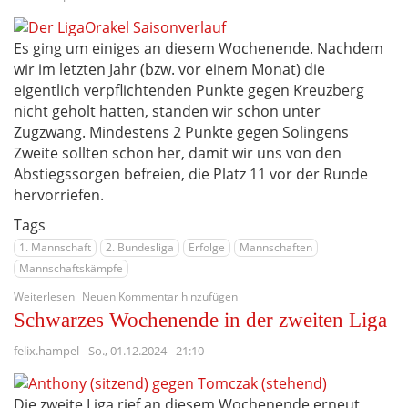
Es ging um einiges an diesem Wochenende. Nachdem
wir im letzten Jahr (bzw. vor einem Monat) die
eigentlich verpflichtenden Punkte gegen Kreuzberg
nicht geholt hatten, standen wir schon unter
Zugzwang. Mindestens 2 Punkte gegen Solingens
Zweite sollten schon her, damit wir uns von den
Abstiegssorgen befreien, die Platz 11 vor der Runde
hervorriefen.
Tags
1. Mannschaft
2. Bundesliga
Erfolge
Mannschaften
Mannschaftskämpfe
über
Weiterlesen
Neuen Kommentar hinzufügen
Raus
Schwarzes Wochenende in der zweiten Liga
aus
den
felix.hampel
-
So., 01.12.2024 - 21:10
Abstiegsrängen
-
Befreiungsschlag
Die zweite Liga rief an diesem Wochenende erneut
in