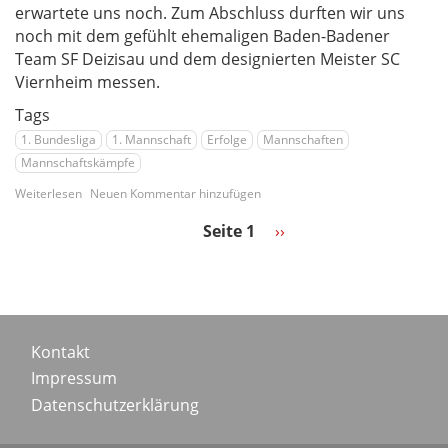
erwartete uns noch. Zum Abschluss durften wir uns
noch mit dem gefühlt ehemaligen Baden-Badener
Team SF Deizisau und dem designierten Meister SC
Viernheim messen.
Tags
1. Bundesliga
1. Mannschaft
Erfolge
Mannschaften
Mannschaftskämpfe
über
Weiterlesen
Neuen Kommentar hinzufügen
Letztes
Tor
Seite 1
Nächste
››
Seitennummerierung
entscheidet
Seite
-
Kampf
gegen
den
Meister
Footer
Kontakt
Impressum
menu
Datenschutzerklärung