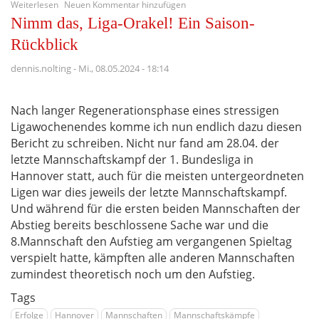
über
Weiterlesen
Neuen Kommentar hinzufügen
Ein
Nimm das, Liga-Orakel! Ein Saison-
letztes
Mal
Rückblick
Ausrufezeichen
setzen
dennis.nolting
-
Mi., 08.05.2024 - 18:14
-
Bundesligafinale
in
Nach langer Regenerationsphase eines stressigen
Hannover
Ligawochenendes komme ich nun endlich dazu diesen
Bericht zu schreiben. Nicht nur fand am 28.04. der
letzte Mannschaftskampf der 1. Bundesliga in
Hannover statt, auch für die meisten untergeordneten
Ligen war dies jeweils der letzte Mannschaftskampf.
Und während für die ersten beiden Mannschaften der
Abstieg bereits beschlossene Sache war und die
8.Mannschaft den Aufstieg am vergangenen Spieltag
verspielt hatte, kämpften alle anderen Mannschaften
zumindest theoretisch noch um den Aufstieg.
Tags
Erfolge
Hannover
Mannschaften
Mannschaftskämpfe