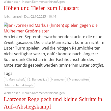
über
Weiterlesen
Neuen Kommentar hinzufügen
Am
Höhen und Tiefen zum Ligastart
Ende
steht
felix.hampel
-
Do., 02.10.2025 - 10:44
der
Sieg
Am letzten Septemberwochenende startete die neue
Zweitligasaison. Die erste Mannschaft konnte nicht im
Lister Turm spielen, weil die nötigen Räumlichkeiten
nicht verfügbar waren, dafür konnte nach längerer
Suche dank Christian in der Fachhochschule des
Mittelstands gespielt werden (immerhin Lister
Straße
).
Tags
1. Mannschaft
2. Bundesliga
Hannover
Mannschaften
Mannschaftskämpfe
über
Weiterlesen
Neuen Kommentar hinzufügen
Höhen
Laatzener Regelpech und kleine Schritte in
und
Tiefen
Auf-/Abstiegskampf
zum