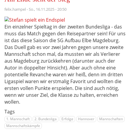
zum
Sieg
felix.hampel
-
So., 16.11.2025 - 20:50
Ein einzelner Spieltag in der zweiten Bundesliga - das
muss das Match gegen den Reisepartner sein! Für uns
ist das diese Saison die SG Aufbau Elbe Magdeburg.
Das Duell gab es vor zwei Jahren gegen unsere zweite
Mannschaft schon mal, da mussten wir als Verlierer
aus Magdeburg zurückkehren (darunter auch der
Autor in doppelter Hinsicht). Aber auch ohne eine
potentielle Revanche waren wir heiß, denn im dritten
Ligaspiel waren wir erstmalig Favorit und wollten die
ersten vollen Punkte erspielen. Die sind auch nötig,
wenn wir unser Ziel, die Klasse zu halten, erreichen
wollen.
Tags
1. Mannschaft
2. Bundesliga
Erfolge
Hannover
Mannschaften
Mannschaftskämpfe