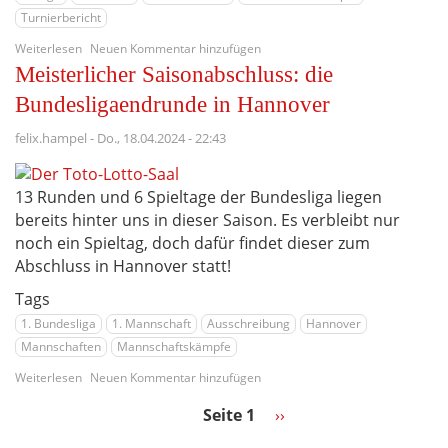
Turnierbericht
über
Weiterlesen
Neuen Kommentar hinzufügen
Nimm
Meisterlicher Saisonabschluss: die
das,
Liga-
Bundesligaendrunde in Hannover
Orakel!
Ein
felix.hampel
-
Do., 18.04.2024 - 22:43
Saison-
Rückblick
13 Runden und 6 Spieltage der Bundesliga liegen
bereits hinter uns in dieser Saison. Es verbleibt nur
noch ein Spieltag, doch dafür findet dieser zum
Abschluss in Hannover statt!
Tags
1. Bundesliga
1. Mannschaft
Ausschreibung
Hannover
Mannschaften
Mannschaftskämpfe
über
Weiterlesen
Neuen Kommentar hinzufügen
Meisterlicher
Saisonabschluss:
Seite 1
Nächste
››
Seitennummerierung
die
Seite
Bundesligaendrunde