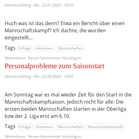
Ligastart
dennis.nolting
-
Mi., 22.01.2025 - 18:52
Huch was ist das denn? Etwa ein Bericht über einen
Mannschaftskampf? Ich dachte, die wurden
eingestellt...
Tags
Erfolge
Hannover
Mannschaften
über
Weiterlesen
Neuen Kommentar hinzufügen
Laatzener
Personalprobleme zum Saisonstart
Regelpech
und
dennis.nolting
-
Mi., 25.09.2024 - 19:07
kleine
Schritte
in
Am Sonntag war es mal wieder Zeit für den Start in die
Auf-/Abstiegskampf
Mannschaftskampfsaison. Jedoch nicht für alle: Die
ersten beiden Mannschaften starten in der Oberliga
bzw der 2. Liga erst am 6.10.
Tags
Erfolge
Hannover
Mannschaften
Mannschaftskämpfe
über
Weiterlesen
Neuen Kommentar hinzufügen