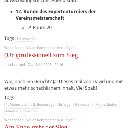
abwechslungsreicher Abend statt:
12. Runde des Expertenturniers der
Vereinsmeisterschaft
📍 Raum 20
Tags
Hannover
über
Weiterlesen
Neuen Kommentar hinzufügen
Vereinsabend
(Un)professionell zum Sieg
am
Freitag,
felix.hampel
-
Di., 18.11.2025 - 22:16
27.
Februar
–
Wie, noch ein Bericht? Ja! Dieses mal von David und mit
12.
etwas mehr schachlichem Inhalt. Viel Spaß!
Runde
Vereinsmeisterschaft,
Tags
Schnellschach
&
1. Mannschaft
2. Bundesliga
Erfolge
Hannover
Mannschaften
DSAM-
Mannschaftskämpfe
Einladung
über
Weiterlesen
Neuen Kommentar hinzufügen
(Un)professionell
Am Ende steht der Sieg