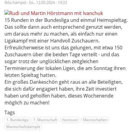
Lister
felix.hampel
-
So., 12.05.2024 - 19:23
Turm
wieder
im
15 Runden in der Bundesliga und einmal Heimspieltag.
Biergarten
Das sollte dann auch entsprechend genutzt werden,
um daraus mehr zu machen, als einfach nur einen
Ligakampf mit einer Handvoll Zuschauern.
Erfreulicherweise ist uns das gelungen, mit etwa 150
Zuschauern über die beiden Tage verteilt - und das
sogar trotz der unglücklichen zeitgleichen
Terminierung der lokalen Ligen, die am Sonntag ihren
letzten Spieltag hatten.
Ein großes Dankeschön geht raus an alle Beteiligten,
die sich dafür engagiert haben, ihre Zeit investiert
haben und geholfen haben, dieses Wochenende
möglich zu machen!
Tags
1. Bundesliga
1. Mannschaft
Hannover
Mannschaften
Mannschaftskämpfe