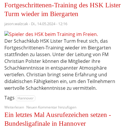
Personalprobleme
Fortgeschrittenen-Training des HSK Lister
zum
Saisonstart
Turm wieder im Biergarten
jason.walzcak
-
Di., 14.05.2024 - 12:16
Der Schachklub HSK Lister Turm freut sich, das
Fortgeschrittenen-Training wieder im Biergarten
stattfinden zu lassen. Unter der Leitung von FM
Christian Polster können die Mitglieder ihre
Schachkenntnisse in entspannter Atmosphäre
vertiefen. Christian bringt seine Erfahrung und
didaktischen Fähigkeiten ein, um den Teilnehmern
wertvolle Schachkenntnisse zu vermitteln.
Tags
Hannover
über
Weiterlesen
Neuen Kommentar hinzufügen
Fortgeschrittenen-
Ein letztes Mal Ausrufezeichen setzen -
Training
des
Bundesligafinale in Hannover
HSK