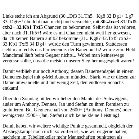
Links stehe ich am Abgrund (30...Df3 31.Th5+ Kg8 32.Dg1+ Lg7
33. Dg6+! überlebt man nicht) und versuchte, mit
30...bxc3 31.Txf5
cxb2+ 32.Kb1 Txf5
Chancen zu bekommen. Selbst das ist verloren,
aber nach 31.Th5+! wäre es mit Chancen nicht weit her gewesen,
da ich keinen Bauern auf b2 bekomme (31...Kg8? 32.Txf5 cxb2+
33.Kb1 Txf5 34.Dg4+ würde den Turm gewinnen). Stattdessen
sieht man rechts das Partienende: der Bauer auf b2 wurde zum Held.
Manchmal läuft beim Gegner nichts... Wobei man keineswegs
vergesse sollte, dass die meisten unserer Sieg herausgespielt waren!
Damit verblieb nur noch Anthony, dessen Bauernendspiel in einem
Damenendspiel mit g-Mehrbauern mündete. Stark, wie er diesen zur
Dame umwandelte und mit wenig Zeit, den endlosen Schachs
entkam!
Über den Sonntag hüllen wir lieber den Mantel des Schweigens,
außer um Anthony, Dennes, Jan und Stefan zu ihren Remisen zu
gratulieren. Bei Gegnerschaft von 2600+ (Anthony, Dennes) oder
wenigstens 2500+ (Jan, Stefan) auch keine kleine Leistung!
Damit haben wir weitere wichtige Punkte gesammelt, obgleich der
Abstiegskampf noch nicht so vorbei ist, wie wir es gerne hätten,
nachdem im Tabellenkeller mehr Mannschaften punkteten als