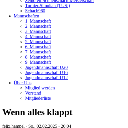
Senioren-Schnellschach-Meisterschaft
Turnier-Simultan (TUSI)
Schach960
Mannschaften
1. Mannschaft
2. Mannschaft
3. Mannschaft
4. Mannschaft
5. Mannschaft
6. Mannschaft
7. Mannschaft
8. Mannschaft
9. Mannschaft
Jugendmannschaft U20
Jugendmannschaft U16
Jugendmannschaft U12
Über Uns
Mitglied werden
Vorstand
Mitgliederliste
Wenn alles klappt
felix.hampel
-
So., 02.02.2025 - 20:04