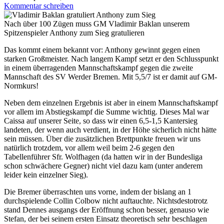
Kommentar schreiben
Bildunterschrift
Nach über 100 Zügen muss GM Vladimir Baklan unserem
Hauptbild
Spitzenspieler Anthony zum Sieg gratulieren
Das kommt einem bekannt vor: Anthony gewinnt gegen einen
starken Großmeister. Nach langem Kampf setzt er den Schlusspunkt
in einem überragenden Mannschaftskampf gegen die zweite
Mannschaft des SV Werder Bremen. Mit 5,5/7 ist er damit auf GM-
Normkurs!
Neben dem einzelnen Ergebnis ist aber in einem Mannschaftskampf
vor allem im Abstiegskampf die Summe wichtig. Dieses Mal war
Caissa auf unserer Seite, so dass wir einen 6,5-1,5 Kantersieg
landeten, der wenn auch verdient, in der Höhe sicherlich nicht hätte
sein müssen. Über die zusätzlichen Brettpunkte freuen wir uns
natürlich trotzdem, vor allem weil beim 2-6 gegen den
Tabellenführer Sfr. Wolfhagen (da hatten wir in der Bundesliga
schon schwächere Gegner) nicht viel dazu kam (unter anderem
leider kein einzelner Sieg).
Die Bremer überraschten uns vorne, indem der bislang an 1
durchspielende Collin Colbow nicht auftauchte. Nichtsdestotrotz
stand Dennes ausgangs der Eröffnung schon besser, genauso wie
Stefan, der bei seinem ersten Einsatz theoretisch sehr beschlagen