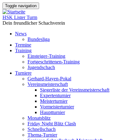
Direkt
Toggle navigation
zum
Inhalt
HSK Lister Turm
Dein freundlicher Schachverein
News
Bundesliga
Main
Termine
navigation
Training
Einsteiger-Training
Fortgeschrittenen-Training
Jugendschach
Turniere
Gerhard-Hayen-Pokal
Vereinsmeisterschaft
Siegerliste der Vereinsmeisterschaft
Expertenturnier
Meisterturnier
Vormeisterturnier
Hauptturnier
Monatsblitz
Friday Night Blitz Clash
Schnellschach
Thema-Turnier