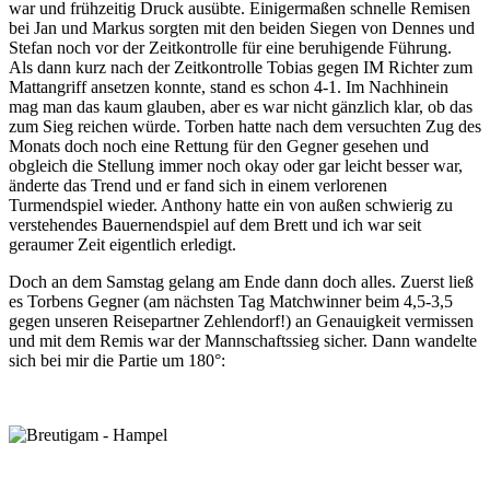
war und frühzeitig Druck ausübte. Einigermaßen schnelle Remisen
bei Jan und Markus sorgten mit den beiden Siegen von Dennes und
Stefan noch vor der Zeitkontrolle für eine beruhigende Führung.
Als dann kurz nach der Zeitkontrolle Tobias gegen IM Richter zum
Mattangriff ansetzen konnte, stand es schon 4-1. Im Nachhinein
mag man das kaum glauben, aber es war nicht gänzlich klar, ob das
zum Sieg reichen würde. Torben hatte nach dem versuchten Zug des
Monats doch noch eine Rettung für den Gegner gesehen und
obgleich die Stellung immer noch okay oder gar leicht besser war,
änderte das Trend und er fand sich in einem verlorenen
Turmendspiel wieder. Anthony hatte ein von außen schwierig zu
verstehendes Bauernendspiel auf dem Brett und ich war seit
geraumer Zeit eigentlich erledigt.
Doch an dem Samstag gelang am Ende dann doch alles. Zuerst ließ
es Torbens Gegner (am nächsten Tag Matchwinner beim 4,5-3,5
gegen unseren Reisepartner Zehlendorf!) an Genauigkeit vermissen
und mit dem Remis war der Mannschaftssieg sicher. Dann wandelte
sich bei mir die Partie um 180°: