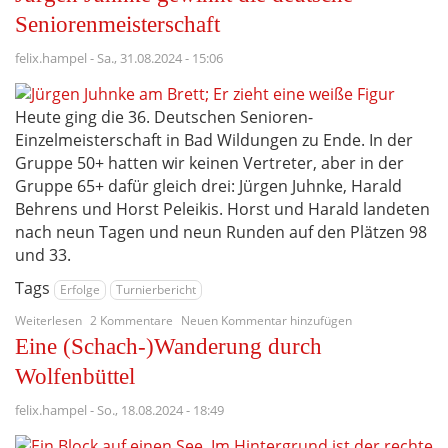
Deutsche
Senioren-
Seniorenmeisterschaft
Einzelmeisterschaft
2024
felix.hampel
-
Sa., 31.08.2024 - 15:06
Heute ging die 36. Deutschen Senioren-
Einzelmeisterschaft in Bad Wildungen zu Ende. In der
Gruppe 50+ hatten wir keinen Vertreter, aber in der
Gruppe 65+ dafür gleich drei: Jürgen Juhnke, Harald
Behrens und Horst Peleikis. Horst und Harald landeten
nach neun Tagen und neun Runden auf den Plätzen 98
und 33.
Tags
Erfolge
Turnierbericht
über
Weiterlesen
2 Kommentare
Neuen Kommentar hinzufügen
Jürgen
Eine (Schach-)Wanderung durch
Juhnke
gewinnt
Wolfenbüttel
die
deutsche
felix.hampel
-
So., 18.08.2024 - 18:49
Seniorenmeisterschaft