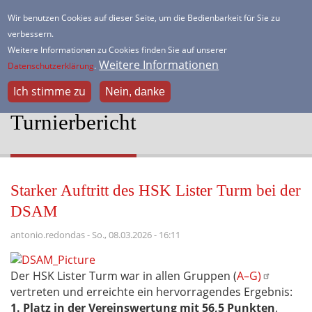
Direkt
Wir benutzen Cookies auf dieser Seite, um die Bedienbarkeit für Sie zu
zum
verbessern.
HSK Lister Turm
Inhalt
Weitere Informationen zu Cookies finden Sie auf unserer
Dein freundlicher Schachverein
Weitere Informationen
Datenschutzerklärung
.
Ich stimme zu
Nein, danke
Turnierbericht
Starker Auftritt des HSK Lister Turm bei der
DSAM
antonio.redondas
-
So., 08.03.2026 - 16:11
Der HSK Lister Turm war in allen Gruppen (
A–G)
vertreten und erreichte ein hervorragendes Ergebnis:
1. Platz in der Vereinswertung mit 56,5 Punkten
.