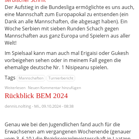
Der Aufstieg in die Bundesliga ermöglichte es uns auch,
eine Mannschaft zum Europapokal zu entsenden (ein
Dank an alle Mannschaften, die abgesagt haben). Ein
Woche Serbien mit sieben Runden Schach gegen
Mannschaften aus ganz Europa und Spielern aus aller
Welt!
Im Spielsaal kann man auch mal Erigaisi oder Gukesh
vorbeigehen sehen oder in meinem Fall gegen die
ehemalige deutsche Nr. 1 Nisipeanu spielen.
Tags
Mannschaften
Turnierbericht
über
Weiterlesen
Neuen Kommentar hinzufügen
Wir
Rückblick BEM 2024
spielen
international
dennis.nolting
-
Mi., 09.10.2024 - 08:38
beim
Europapokal
Genau wie bei den Jugendlichen fand auch für die
Erwachsenen am vergangenen Wochenende (genauer
vom 3.-6.10.) die Bezirkseinzelmeisterschaft in Laatzen