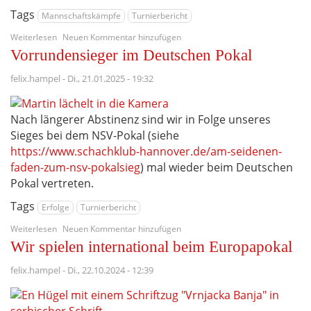
Tags
Mannschaftskämpfe
Turnierbericht
über
Weiterlesen
Neuen Kommentar hinzufügen
Abstiegsgespenster
Vorrundensieger im Deutschen Pokal
am
Wahltag
felix.hampel
-
Di., 21.01.2025 - 19:32
Nach längerer Abstinenz sind wir in Folge unseres
Sieges bei dem NSV-Pokal (siehe
https://www.schachklub-hannover.de/am-seidenen-
faden-zum-nsv-pokalsieg
) mal wieder beim Deutschen
Pokal vertreten.
Tags
Erfolge
Turnierbericht
über
Weiterlesen
Neuen Kommentar hinzufügen
Vorrundensieger
Wir spielen international beim Europapokal
im
Deutschen
felix.hampel
-
Di., 22.10.2024 - 12:39
Pokal