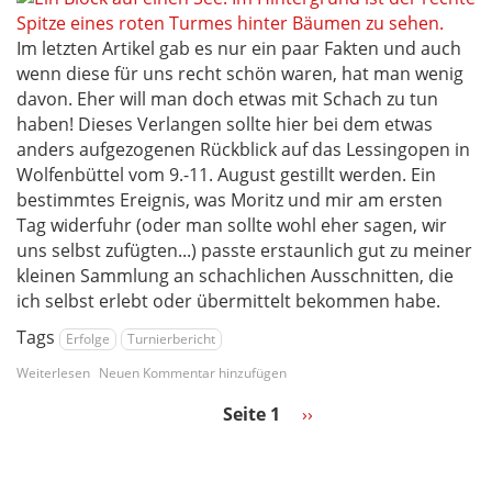
Im letzten Artikel gab es nur ein paar Fakten und auch
wenn diese für uns recht schön waren, hat man wenig
davon. Eher will man doch etwas mit Schach zu tun
haben! Dieses Verlangen sollte hier bei dem etwas
anders aufgezogenen Rückblick auf das Lessingopen in
Wolfenbüttel vom 9.-11. August gestillt werden. Ein
bestimmtes Ereignis, was Moritz und mir am ersten
Tag widerfuhr (oder man sollte wohl eher sagen, wir
uns selbst zufügten...) passte erstaunlich gut zu meiner
kleinen Sammlung an schachlichen Ausschnitten, die
ich selbst erlebt oder übermittelt bekommen habe.
Tags
Erfolge
Turnierbericht
über
Weiterlesen
Neuen Kommentar hinzufügen
Eine
(Schach-)Wanderung
Seite 1
Nächste
››
Seitennummerierung
durch
Seite
Wolfenbüttel