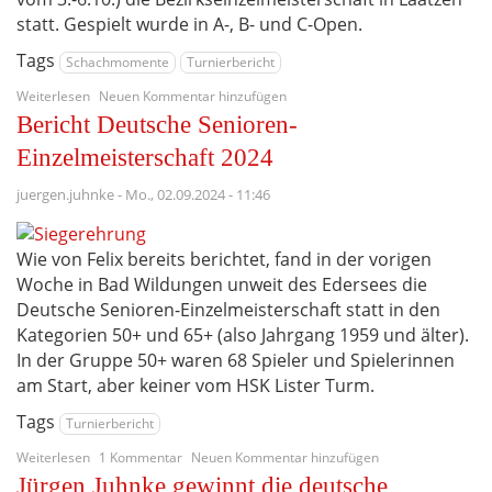
statt. Gespielt wurde in A-, B- und C-Open.
Tags
Schachmomente
Turnierbericht
über
Weiterlesen
Neuen Kommentar hinzufügen
Rückblick
Bericht Deutsche Senioren-
BEM
2024
Einzelmeisterschaft 2024
juergen.juhnke
-
Mo., 02.09.2024 - 11:46
Wie von Felix bereits berichtet, fand in der vorigen
Woche in Bad Wildungen unweit des Edersees die
Deutsche Senioren-Einzelmeisterschaft statt in den
Kategorien 50+ und 65+ (also Jahrgang 1959 und älter).
In der Gruppe 50+ waren 68 Spieler und Spielerinnen
am Start, aber keiner vom HSK Lister Turm.
Tags
Turnierbericht
über
Weiterlesen
1 Kommentar
Neuen Kommentar hinzufügen
Bericht
Jürgen Juhnke gewinnt die deutsche