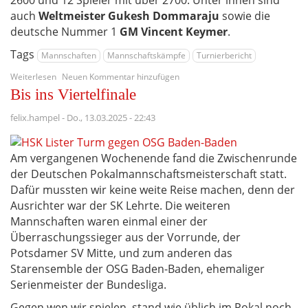
2600 und 12 Spieler mit über 2700. Unter ihnen sind
auch
Weltmeister Gukesh Dommaraju
sowie die
deutsche Nummer 1
GM Vincent Keymer
.
Tags
Mannschaften
Mannschaftskämpfe
Turnierbericht
über
Weiterlesen
Neuen Kommentar hinzufügen
HSK
Bis ins Viertelfinale
Lister
Turm
felix.hampel
-
Do., 13.03.2025 - 22:43
ab
Sonntag
beim
Am vergangenen Wochenende fand die Zwischenrunde
European
der Deutschen Pokalmannschaftsmeisterschaft statt.
Club
Cup
Dafür mussten wir keine weite Reise machen, denn der
am
Ausrichter war der SK Lehrte. Die weiteren
Start
Mannschaften waren einmal einer der
Überraschungssieger aus der Vorrunde, der
Potsdamer SV Mitte, und zum anderen das
Starensemble der OSG Baden-Baden, ehemaliger
Serienmeister der Bundesliga.
Gegen wen wir spielen, stand wie üblich im Pokal noch