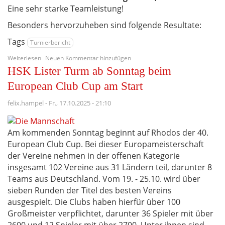
Eine sehr starke Teamleistung!
Besonders hervorzuheben sind folgende Resultate:
Tags
Turnierbericht
über
Weiterlesen
Neuen Kommentar hinzufügen
Starker
HSK Lister Turm ab Sonntag beim
Auftritt
des
European Club Cup am Start
HSK
Lister
felix.hampel
-
Fr., 17.10.2025 - 21:10
Turm
bei
der
Am kommenden Sonntag beginnt auf Rhodos der 40.
DSAM
European Club Cup. Bei dieser Europameisterschaft
der Vereine nehmen in der offenen Kategorie
insgesamt 102 Vereine aus 31 Ländern teil, darunter 8
Teams aus Deutschland. Vom 19. - 25.10. wird über
sieben Runden der Titel des besten Vereins
ausgespielt. Die Clubs haben hierfür über 100
Großmeister verpflichtet, darunter 36 Spieler mit über