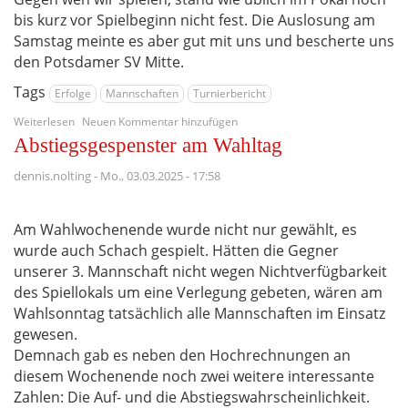
bis kurz vor Spielbeginn nicht fest. Die Auslosung am
Samstag meinte es aber gut mit uns und bescherte uns
den Potsdamer SV Mitte.
Tags
Erfolge
Mannschaften
Turnierbericht
über
Weiterlesen
Neuen Kommentar hinzufügen
Bis
Abstiegsgespenster am Wahltag
ins
Viertelfinale
dennis.nolting
-
Mo., 03.03.2025 - 17:58
Am Wahlwochenende wurde nicht nur gewählt, es
wurde auch Schach gespielt. Hätten die Gegner
unserer 3. Mannschaft nicht wegen Nichtverfügbarkeit
des Spiellokals um eine Verlegung gebeten, wären am
Wahlsonntag tatsächlich alle Mannschaften im Einsatz
gewesen.
Demnach gab es neben den Hochrechnungen an
diesem Wochenende noch zwei weitere interessante
Zahlen: Die Auf- und die Abstiegswahrscheinlichkeit.