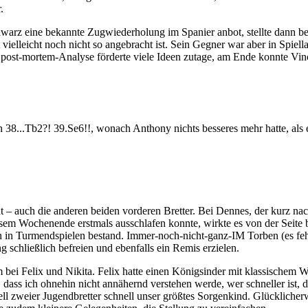
r.
Schwarz eine bekannte Zugwiederholung im Spanier anbot, stellte dann 
vielleicht noch nicht so angebracht ist. Sein Gegner war aber in Spiella
 post-mortem-Analyse förderte viele Ideen zutage, am Ende konnte Vinc
ch 38...Tb2?! 39.Se6!!, wonach Anthony nichts besseres mehr hatte, a
tät – auch die anderen beiden vorderen Bretter. Bei Dennes, der kurz na
iesem Wochenende erstmals ausschlafen konnte, wirkte es von der Seite
n in Turmendspielen bestand. Immer-noch-nicht-ganz-IM Torben (es fe
 schließlich befreien und ebenfalls ein Remis erzielen.
lem bei Felix und Nikita. Felix hatte einen Königsinder mit klassische
 dass ich ohnehin nicht annähernd verstehen werde, wer schneller ist, da
ll zweier Jugendbretter schnell unser größtes Sorgenkind. Glücklicher