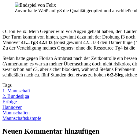
Zuvor hatte Weiß auf g8 die Qualität geopfert und anschließe
O-Ton Felix: Mein Gegner wird vor Augen gehabt haben, den Läufer 
Der Turm kommt von hinten, gewinnt dazu mit der Drohung f3 noch 
Manöver
41...Tg3 42.Lf3
(sonst gewinnt 42...Ta3 den Damenflügel)
Zu der Verteidigung meines Gegners: ohne die Ressource Tg4 ist die 
Stefan hatte gegen Florian Armbrust nach der Zeitkontrolle ein besser
(Anmerkung: es war zu meiner Überraschung doch nicht risikolos, di
zwar schon auf c3, aber sicher blockiert, während Stefans Freibauern
schließlich nach ca. fünf Stunden den etwas zu hohen
6:2-Sieg
sichers
Tags
1. Mannschaft
2. Bundesliga
Erfolge
Hannover
Mannschaften
Mannschaftskämpfe
Neuen Kommentar hinzufügen