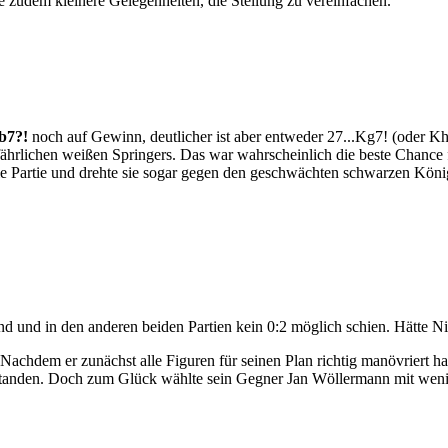
e zudem kleinere Gelegenheiten, die Stellung zu vereinfachen.
Tb7?!
noch auf Gewinn, deutlicher ist aber entweder 27...Kg7! (oder K
hrlichen weißen Springers. Das war wahrscheinlich die beste Chance f
ie Partie und drehte sie sogar gegen den geschwächten schwarzen König
d und in den anderen beiden Partien kein 0:2 möglich schien. Hätte N
. Nachdem er zunächst alle Figuren für seinen Plan richtig manövriert hat
tanden. Doch zum Glück wählte sein Gegner Jan Wöllermann mit wenig 