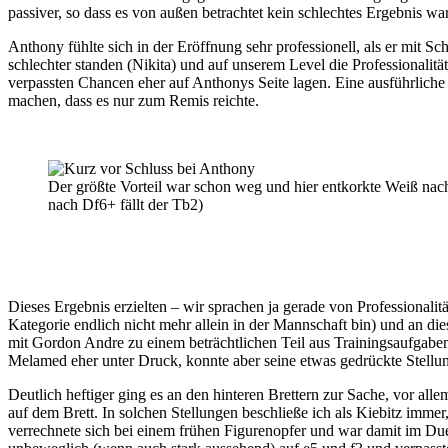
passiver, so dass es von außen betrachtet kein schlechtes Ergebnis wa
Anthony fühlte sich in der Eröffnung sehr professionell, als er mit 
schlechter standen (Nikita) und auf unserem Level die Professionalität 
verpassten Chancen eher auf Anthonys Seite lagen. Eine ausführliche
machen, dass es nur zum Remis reichte.
Der größte Vorteil war schon weg und hier entkorkte Weiß na
nach Df6+ fällt der Tb2)
Dieses Ergebnis erzielten – wir sprachen ja gerade von Professionali
Kategorie endlich nicht mehr allein in der Mannschaft bin) und an d
mit Gordon Andre zu einem beträchtlichen Teil aus Trainingsaufgabe
Melamed eher unter Druck, konnte aber seine etwas gedrückte Stellung
Deutlich heftiger ging es an den hinteren Brettern zur Sache, vor al
auf dem Brett. In solchen Stellungen beschließe ich als Kiebitz immer,
verrechnete sich bei einem frühen Figurenopfer und war damit im Due