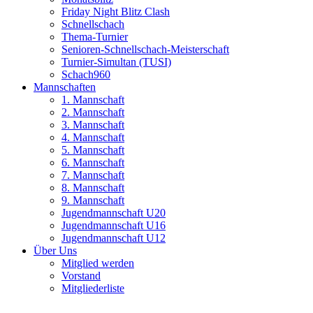
Friday Night Blitz Clash
Schnellschach
Thema-Turnier
Senioren-Schnellschach-Meisterschaft
Turnier-Simultan (TUSI)
Schach960
Mannschaften
1. Mannschaft
2. Mannschaft
3. Mannschaft
4. Mannschaft
5. Mannschaft
6. Mannschaft
7. Mannschaft
8. Mannschaft
9. Mannschaft
Jugendmannschaft U20
Jugendmannschaft U16
Jugendmannschaft U12
Über Uns
Mitglied werden
Vorstand
Mitgliederliste