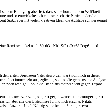
bei seinem Rundgang aber fest, dass wir schon an einem Weißbrett
une und so entwickelte sich eine sehr scharfe Partie, in der die
ent Spitzl aber mit vielen kreativen Ideen die Aufgabe schwer genug
ls eine Remisschaukel nach S(x)h3+ Kh1 Sf2+ (fxe6? Dxg6+ und
ch den ersten Spieltagen Vater geworden war (womit ich in dieser
 betrachtet immer sehr ausgeglichen, so dass die gemeinsame Analyse
hlen noch wenige Elopunkte) stand aus meiner Sicht gegen Tatjana
m Wettlauf schwarzer Königsangriff gegen weißen Damenflügelangriff
ss ich aber alle drei Ergebnisse für möglich erachte. Nikita
weise platzierte Jakob Nönnig seine beiden Springer etwas