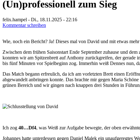
(Un)professionell zum Sieg
felix.hampel
-
Di., 18.11.2025 - 22:16
Kommentar schreiben
Wie, noch ein Bericht? Ja! Dieses mal von David und mit etwas mehr 
Zwischen dem frühen Saisonstart Ende September zuhause und dem zw
konnten wir am Spitzenbrett auf Anthony zurückgreifen, der gerade in 
bis fünf Minuten vor Spielbeginn zog. Immerhin weiß Dennes nun, da
Das Match begann erfreulich, da ich am vorletzten Brett einen Eröff
abgewandelt anbringen konnte. Das brachte mir gegen Maria Schöne 
grünen Bereich und wir gingen nach knappen drei Stunden in Führu
Ich zog
40…Df4
, was Weiß zur Aufgabe bewegte, der oben erwähnte
Johannes hatte unterdessen gegen Daniel Malek ein unaufgeregtes Wei