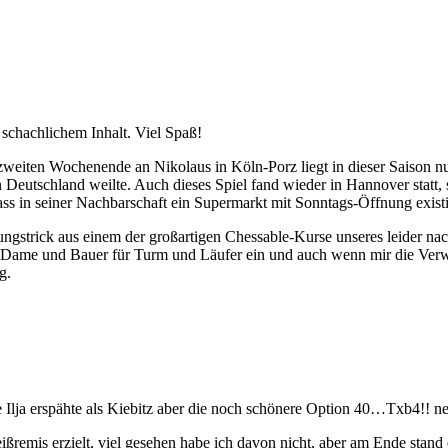
schachlichem Inhalt. Viel Spaß!
eiten Wochenende an Nikolaus in Köln-Porz liegt in dieser Saison nur
Deutschland weilte. Auch dieses Spiel fand wieder in Hannover statt, s
ss in seiner Nachbarschaft ein Supermarkt mit Sonntags-Öffnung existi
nungstrick aus einem der großartigen Chessable-Kurse unseres leider na
Dame und Bauer für Turm und Läufer ein und auch wenn mir die Verwe
ng.
 Ilja erspähte als Kiebitz aber die noch schönere Option 40…Txb4!! n
ßremis erzielt, viel gesehen habe ich davon nicht, aber am Ende stand