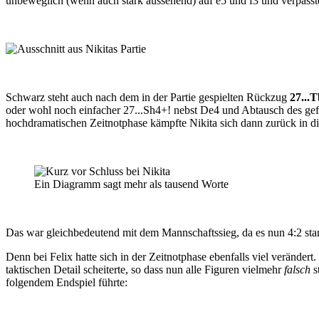
unbeweglich (wenn auch stark aussehend) auf e5 und f3 und verpasst
Schwarz steht auch nach dem in der Partie gespielten Rückzug
27...
oder wohl noch einfacher 27...Sh4+! nebst De4 und Abtausch des gefä
hochdramatischen Zeitnotphase kämpfte Nikita sich dann zurück in d
Ein Diagramm sagt mehr als tausend Worte
Das war gleichbedeutend mit dem Mannschaftssieg, da es nun 4:2 stan
Denn bei Felix hatte sich in der Zeitnotphase ebenfalls viel verändert
taktischen Detail scheiterte, so dass nun alle Figuren vielmehr
falsch
s
folgendem Endspiel führte: