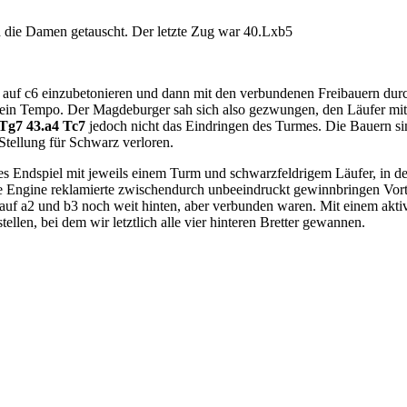
nd die Damen getauscht. Der letzte Zug war 40.Lxb5
auf c6 einzubetonieren und dann mit den verbundenen Freibauern dur
ein Tempo. Der Magdeburger sah sich also gezwungen, den Läufer mi
Tg7 43.a4 Tc7
jedoch nicht das Eindringen des Turmes. Die Bauern sin
Stellung für Schwarz verloren.
es Endspiel mit jeweils einem Turm und schwarzfeldrigem Läufer, in dem
e Engine reklamierte zwischendurch unbeeindruckt gewinnbringen Vort
 auf a2 und b3 noch weit hinten, aber verbunden waren. Mit einem akti
tellen, bei dem wir letztlich alle vier hinteren Bretter gewannen.