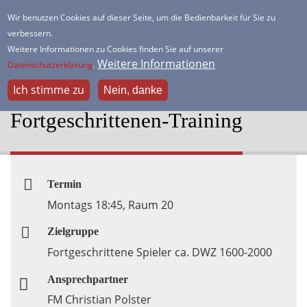
Direkt
Wir benutzen Cookies auf dieser Seite, um die Bedienbarkeit für Sie zu
zum
verbessern.
HSK Lister Turm
Inhalt
Weitere Informationen zu Cookies finden Sie auf unserer
Dein freundlicher Schachverein
Weitere Informationen
Datenschutzerklärung
.
Ich stimme zu
Nein, danke
Fortgeschrittenen-Training
Termin
Montags 18:45, Raum 20
Zielgruppe
Fortgeschrittene Spieler ca. DWZ 1600-2000
Ansprechpartner
FM Christian Polster