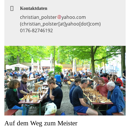
Kontaktdaten
christian_polster
yahoo
.
com
(christian_polster[at]yahoo[dot]com)
0176-82746192
Galerie
Auf dem Weg zum Meister
oder