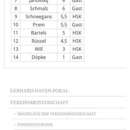
7
Janovskij
6
Gast
8
Schmalz
6
Gast
9
Schneegans
5,5
HSK
10
Prem
5,5
Gast
11
Bartels
5
HSK
12
Rüssel
4,5
HSK
13
Will
3
HSK
14
Döpke
1
Gast
Main
GERHARD-HAYEN-POKAL
navigation
VEREINSMEISTERSCHAFT
SIEGERLISTE DER VEREINSMEISTERSCHAFT
EXPERTENTURNIER