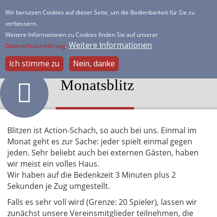
Direkt
Wir benutzen Cookies auf dieser Seite, um die Bedienbarkeit für Sie zu
zum
verbessern.
HSK Lister Turm
Inhalt
Weitere Informationen zu Cookies finden Sie auf unserer
Dein freundlicher Schachverein
Weitere Informationen
Datenschutzerklärung
.
Ich stimme zu
Nein, danke
Monatsblitz
Blitzen ist Action-Schach, so auch bei uns. Einmal im
Monat geht es zur Sache: jeder spielt einmal gegen
jeden. Sehr beliebt auch bei externen Gästen, haben
wir meist ein volles Haus.
Wir haben auf die Bedenkzeit 3 Minuten plus 2
Sekunden je Zug umgestellt.
Falls es sehr voll wird (Grenze: 20 Spieler), lassen wir
zunächst unsere Vereinsmitglieder teilnehmen, die