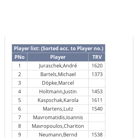
Player list: (Sorted acc. to Player no.)
PNo
Player
TRV
1
Juraschek,André
1620
2
Bartels,Michael
1373
3
Döpke,Marcel
4
Holtmann,Justin
1453
5
Kaspschak,Karola
1611
6
Martens,Lutz
1540
7
Mavromatidis,Ioannis
8
Mavropoulos,Chariton
9
Neumann,Bernd
1538