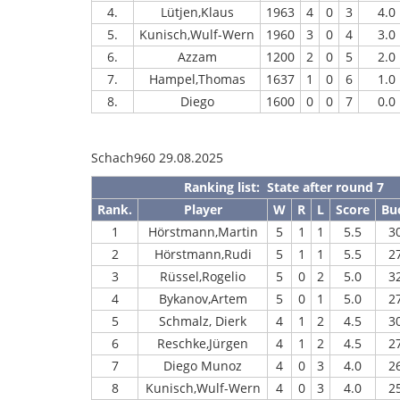
4.
Lütjen,Klaus
1963
4
0
3
4.0
5.
Kunisch,Wulf-Wern
1960
3
0
4
3.0
6.
Azzam
1200
2
0
5
2.0
7.
Hampel,Thomas
1637
1
0
6
1.0
8.
Diego
1600
0
0
7
0.0
Schach960 29.08.2025
Ranking list: State after round 7
Rank.
Player
W
R
L
Score
Bu
1
Hörstmann,Martin
5
1
1
5.5
3
2
Hörstmann,Rudi
5
1
1
5.5
2
3
Rüssel,Rogelio
5
0
2
5.0
3
4
Bykanov,Artem
5
0
1
5.0
2
5
Schmalz, Dierk
4
1
2
4.5
3
6
Reschke,Jürgen
4
1
2
4.5
2
7
Diego Munoz
4
0
3
4.0
2
8
Kunisch,Wulf-Wern
4
0
3
4.0
2