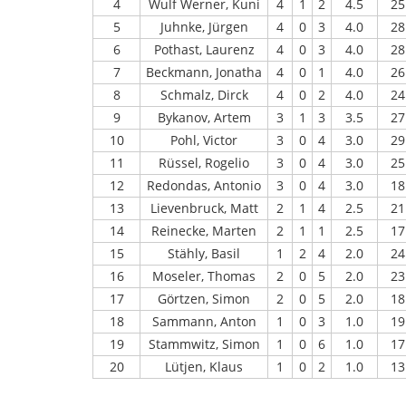
4
Wulf Werner, Kuni
4
1
2
4.5
25
5
Juhnke, Jürgen
4
0
3
4.0
28
6
Pothast, Laurenz
4
0
3
4.0
28
7
Beckmann, Jonatha
4
0
1
4.0
26
8
Schmalz, Dirck
4
0
2
4.0
24
9
Bykanov, Artem
3
1
3
3.5
27
10
Pohl, Victor
3
0
4
3.0
29
11
Rüssel, Rogelio
3
0
4
3.0
25
12
Redondas, Antonio
3
0
4
3.0
18
13
Lievenbruck, Matt
2
1
4
2.5
21
14
Reinecke, Marten
2
1
1
2.5
17
15
Stähly, Basil
1
2
4
2.0
24
16
Moseler, Thomas
2
0
5
2.0
23
17
Görtzen, Simon
2
0
5
2.0
18
18
Sammann, Anton
1
0
3
1.0
19
19
Stammwitz, Simon
1
0
6
1.0
17
20
Lütjen, Klaus
1
0
2
1.0
13