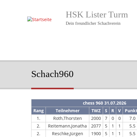
Direkt
zum
HSK Lister Turm
Inhalt
Dein freundlicher Schachverein
Schach960
chess 960 31.07.2026
Rang
Teilnehmer
TWZ
S
R
V
Punk
1.
Roth,Thorsten
2000
7
0
0
7.0
2.
Reitemann,Jonatha
2077
5
1
1
5.5
2.
Reschke,Jürgen
1900
5
1
1
5.5