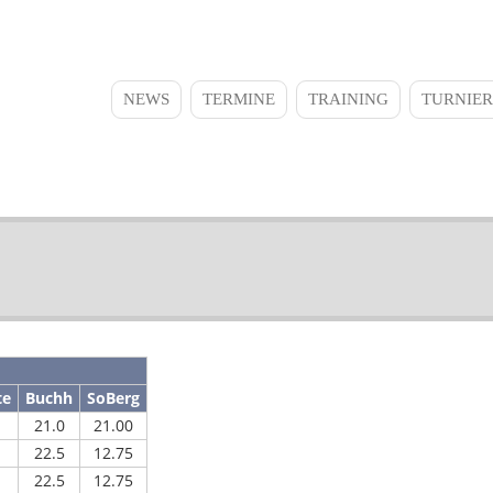
NEWS
TERMINE
TRAINING
TURNIER
Main
navigation
te
Buchh
SoBerg
21.0
21.00
22.5
12.75
22.5
12.75