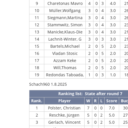
9
Charetonas Mavro
4
0
3
4.0
2
10
Müller,Wolfgang
3
0
4
3.0
2
11
Siegmann,Martina
3
0
4
3.0
2
12
Stammwitz, Simon
3
0
4
3.0
2
13
Manicke,Klaus-Die
3
0
4
3.0
2
14
Lachnit-Winter, G
3
0
3
3.0
2
15
Bartels,Michael
2
0
5
2.0
2
16
Vladan Stosic
2
0
5
2.0
2
17
Azzam Keke
2
0
5
2.0
2
18
Will,Thomas
2
0
5
2.0
2
19
Redondas Taboada,
1
0
3
1.0
1
Schach960 1.8.2025
Ranking list: State after round 7
Rank.
Player
W
R
L
Score
Bu
1
Polster, Christian
7
0
0
7.0
30
2
Reschke, Jürgen
5
0
2
5.0
27
3
Gerlach, Viincent
5
0
2
5.0
25