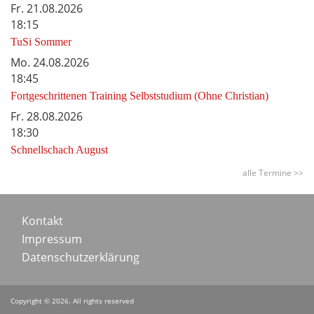
Fr.
21.08.2026
18:15
TuSi Sommer
Mo.
24.08.2026
18:45
Fortgeschrittenen Training Selbststudium (Ohne Christian)
Fr.
28.08.2026
18:30
Schnellschach August
alle Termine >>
Footer
Kontakt
Impressum
menu
Datenschutzerklärung
Copyright © 2026. All rights reserved