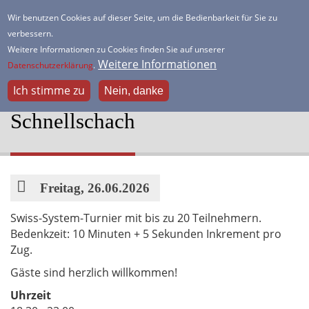
Direkt
Wir benutzen Cookies auf dieser Seite, um die Bedienbarkeit für Sie zu
zum
verbessern.
HSK Lister Turm
Inhalt
Weitere Informationen zu Cookies finden Sie auf unserer
Dein freundlicher Schachverein
Weitere Informationen
Datenschutzerklärung
.
Ich stimme zu
Nein, danke
Schnellschach
Datum
Freitag, 26.06.2026
Swiss-System-Turnier mit bis zu 20 Teilnehmern.
Bedenkzeit: 10 Minuten + 5 Sekunden Inkrement pro
Zug.
Gäste sind herzlich willkommen!
Uhrzeit