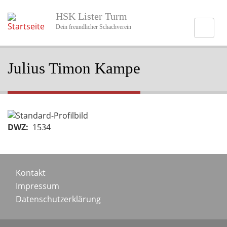
Direkt
HSK Lister Turm
zum
Inhalt
Dein freundlicher Schachverein
Julius Timon Kampe
Portraitbild
DWZ
1534
Footer
Kontakt
Impressum
menu
Datenschutzerklärung