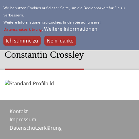
Direkt
Wir benutzen Cookies auf dieser Seite, um die Bedienbarkeit für Sie zu
zum
verbessern.
HSK Lister Turm
Inhalt
Weitere Informationen zu Cookies finden Sie auf unserer
Dein freundlicher Schachverein
Weitere Informationen
Datenschutzerklärung
.
Ich stimme zu
Nein, danke
Constantin Crossley
Portraitbild
Footer
Kontakt
Impressum
menu
Datenschutzerklärung