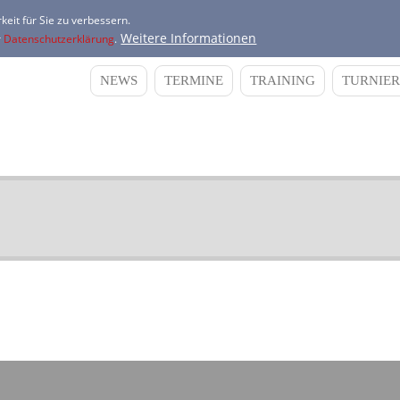
keit für Sie zu verbessern.
Weitere Informationen
r
Datenschutzerklärung
.
NEWS
TERMINE
TRAINING
TURNIER
Main
navigation