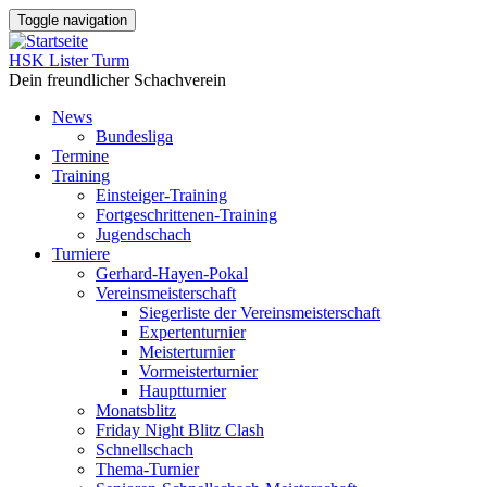
Direkt
Toggle navigation
zum
Inhalt
HSK Lister Turm
Dein freundlicher Schachverein
News
Bundesliga
Main
Termine
navigation
Training
Einsteiger-Training
Fortgeschrittenen-Training
Jugendschach
Turniere
Gerhard-Hayen-Pokal
Vereinsmeisterschaft
Siegerliste der Vereinsmeisterschaft
Expertenturnier
Meisterturnier
Vormeisterturnier
Hauptturnier
Monatsblitz
Friday Night Blitz Clash
Schnellschach
Thema-Turnier