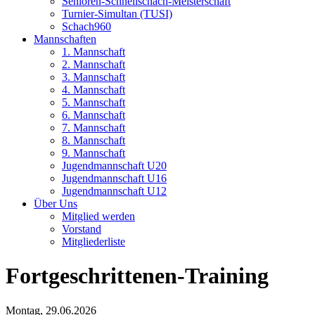
Senioren-Schnellschach-Meisterschaft
Turnier-Simultan (TUSI)
Schach960
Mannschaften
1. Mannschaft
2. Mannschaft
3. Mannschaft
4. Mannschaft
5. Mannschaft
6. Mannschaft
7. Mannschaft
8. Mannschaft
9. Mannschaft
Jugendmannschaft U20
Jugendmannschaft U16
Jugendmannschaft U12
Über Uns
Mitglied werden
Vorstand
Mitgliederliste
Fortgeschrittenen-Training
Datum
Montag, 29.06.2026