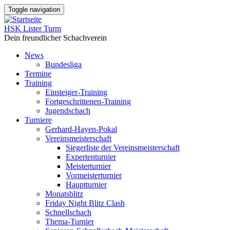
Direkt
Toggle navigation
zum
Inhalt
HSK Lister Turm
Dein freundlicher Schachverein
News
Bundesliga
Main
Termine
navigation
Training
Einsteiger-Training
Fortgeschrittenen-Training
Jugendschach
Turniere
Gerhard-Hayen-Pokal
Vereinsmeisterschaft
Siegerliste der Vereinsmeisterschaft
Expertenturnier
Meisterturnier
Vormeisterturnier
Hauptturnier
Monatsblitz
Friday Night Blitz Clash
Schnellschach
Thema-Turnier